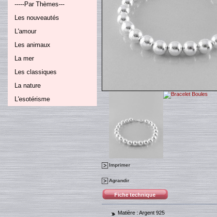
-----Par Thèmes---
Les nouveautés
L'amour
Les animaux
La mer
Les classiques
La nature
L'esotérisme
Imprimer
Agrandir
Fiche technique
Matière :
Argent 925