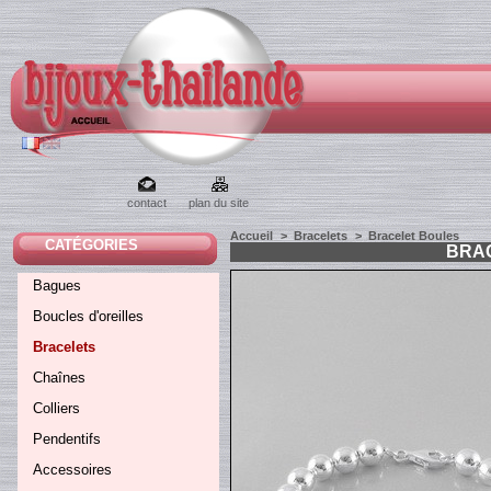
contact
plan du site
Accueil
>
Bracelets
>
Bracelet Boules
CATÉGORIES
BRA
Bagues
Boucles d'oreilles
Bracelets
Chaînes
Colliers
Pendentifs
Accessoires