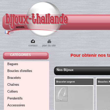
contact
plan du site
Pour obtenir nos ta
CATÉGORIES
Bagues
Nos Bijoux
Boucles d'oreilles
Bracelets
Bracelet argent
Boucles A
Chaînes
Colliers
Pendentifs
Accessoires