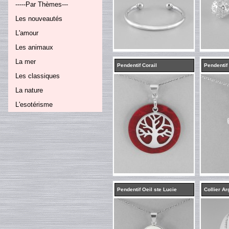
-----Par Thèmes---
Les nouveautés
L'amour
Les animaux
La mer
Pendentif Corail
Pendentif
Les classiques
La nature
L'esotérisme
Pendentif Oeil ste Lucie
Collier Ar